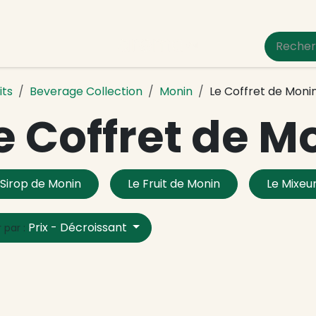
um Pet Care
its
Beverage Collection
Monin
Le Coffret de Moni
e Coffret de M
 Sirop de Monin
Le Fruit de Monin
Le Mixeu
Prix - Décroissant
r par :