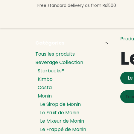
Se rendre au contenu
Free standard delivery as from Rs1500
Shop Now
Beverage Collection
Premi
Produ
Catégories
L
Tous les produits
Beverage Collection
Starbucks®
Le
Kimbo
Costa
Monin
Trie
Le Sirop de Monin
Le Fruit de Monin
Le Mixeur de Monin
Le Frappé de Monin